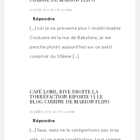
17 avril 2013 at 7 h 02 min
Répondre
[…] sûr je ne présente plus l »indétrônable
Coutume de la rue de Babylone, je me
penche plutôt aujourd’hui sur ce petit
comptoir du 10ème […]
CAFÉ LOMI, RIVE DROITE LA
TORRÉFACTION RIPOSTE ! | LE
BLOG CUISINE DE MARION FLIPO
16 juillet 2013 at 7 h 04 min
Répondre
[…] faux, mais ne le catégorisons pas trop
vite. Ici on parle torréfaction, tout comme