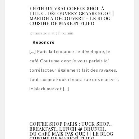
ENFIN UN VRAI COFFEE SHOP À
LILLE : DÉCOUVREZ GRAABENGO ! |
MARION A DÉCOUVERT - LE BLOG
CUISINE DE MARION FLIPO
17 mars 2013 at 7 h 02 min
Répondre
[…] Paris la tendance se développe, le
café Coutume dont je vous parlais ici
torréfacteur également fait des ravages,
tout comme kooka boora rue des martyrs,
le black market […]
COFFEE SHOP PARIS : TUCK SHOP...
BREAKFAST, LUNCH & BRUNCH,
DU CAFÉ MAIS PAS QUE ! | LE BLOG
CUISINE DE MARION FLIPO