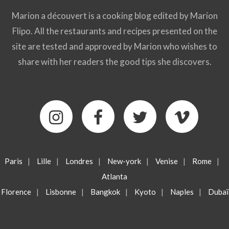
Marion a découvert is a cooking blog edited by Marion
Flipo. All the restaurants and recipes presented on the
site are tested and approved by Marion who wishes to
share with her readers the good tips she discovers.
Paris
|
Lille
|
Londres
|
New-york
|
Venise
|
Rome
|
Atlanta
Florence
|
Lisbonne
|
Bangkok
|
Kyoto
|
Naples
|
Dubaï