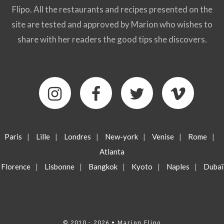
Flipo. All the restaurants and recipes presented on the
site are tested and approved by Marion who wishes to
share with her readers the good tips she discovers.
Paris
|
Lille
|
Londres
|
New-york
|
Venise
|
Rome
|
Atlanta
Florence
|
Lisbonne
|
Bangkok
|
Kyoto
|
Naples
|
Dubaï
© 2010 - 2026 • Marion Flipo