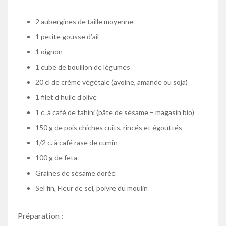
2 aubergines de taille moyenne
1 petite gousse d’ail
1 oignon
1 cube de bouillon de légumes
20 cl de crème végétale (avoine, amande ou soja)
1 filet d’huile d’olive
1 c. à café de tahini (pâte de sésame – magasin bio)
150 g de pois chiches cuits, rincés et égouttés
1/2 c. à café rase de cumin
100 g de feta
Graines de sésame dorée
Sel fin, Fleur de sel, poivre du moulin
Préparation :