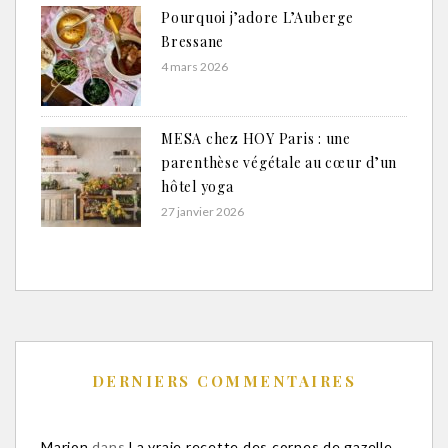
Pourquoi j’adore L’Auberge
Bressane
4 mars 2026
MESA chez HOY Paris : une
parenthèse végétale au cœur d’un
hôtel yoga
27 janvier 2026
DERNIERS COMMENTAIRES
Marion
dans
La vraie recette des cornes de gazelle