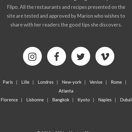
Flipo. All the restaurants and recipes presented on the
site are tested and approved by Marion who wishes to
share with her readers the good tips she discovers.
Paris
|
Lille
|
Londres
|
New-york
|
Venise
|
Rome
|
Atlanta
Florence
|
Lisbonne
|
Bangkok
|
Kyoto
|
Naples
|
Dubaï