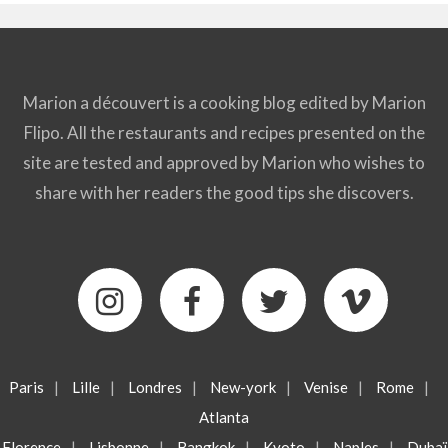
Marion a découvert is a cooking blog edited by Marion
Flipo. All the restaurants and recipes presented on the
site are tested and approved by Marion who wishes to
share with her readers the good tips she discovers.
Paris
|
Lille
|
Londres
|
New-york
|
Venise
|
Rome
|
Atlanta
Florence
|
Lisbonne
|
Bangkok
|
Kyoto
|
Naples
|
Dubaï