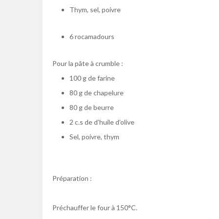
Thym, sel, poivre
6 rocamadours
Pour la pâte à crumble :
100 g de farine
80 g de chapelure
80 g de beurre
2 c.s de d’huile d’olive
Sel, poivre, thym
k
Préparation :
k
Préchauffer le four à 150°C.