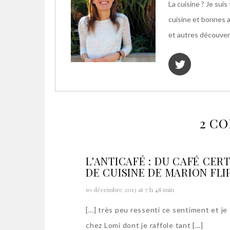
La cuisine ? Je sui
cuisine et bonnes 
et autres découvert
2 C
L'ANTICAFÉ : DU CAFÉ CERT
DE CUISINE DE MARION FLI
10 décembre 2013 at 7 h 48 min
[…] très peu ressenti ce sentiment et je
chez Lomi dont je raffole tant […]