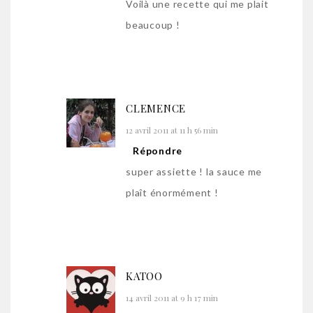
Voilà une recette qui me plait
beaucoup !
CLEMENCE
12 avril 2011 at 11 h 56 min
Répondre
super assiette ! la sauce me
plaît énormément !
KATOO
14 avril 2011 at 9 h 17 min