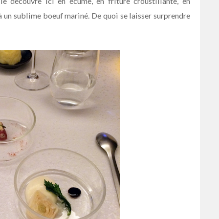
le découvre ici en écume, en friture croustillante, en
 un sublime boeuf mariné. De quoi se laisser surprendre