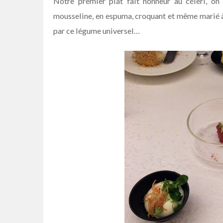
Notre premier plat fait honneur au céleri, on 
mousseline, en espuma, croquant et même marié à
par ce légume universel…