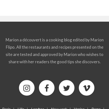
Marion a découvert is a cooking blog edited by Marion
Flipo. All the restaurants and recipes presented on the
site are tested and approved by Marion who wishes to
share with her readers the good tips she discovers.
Paris
|
Lille
|
Londres
|
New-york
|
Venise
|
Rome
|