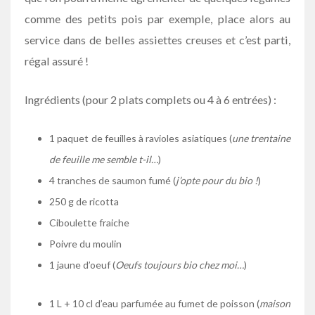
comme des petits pois par exemple, place alors au
service dans de belles assiettes creuses et c’est parti,
régal assuré !
Ingrédients (pour 2 plats complets ou 4 à 6 entrées) :
1 paquet de feuilles à ravioles asiatiques (
une trentaine
de feuille me semble t-il…
)
4 tranches de saumon fumé (
j’opte pour du bio !
)
250 g de ricotta
Ciboulette fraiche
Poivre du moulin
1 jaune d’oeuf (
Oeufs toujours bio chez moi…
)
1 L + 10 cl d’eau parfumée au fumet de poisson (
maison