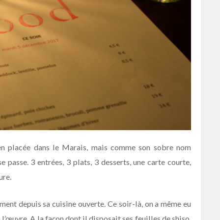
 bien placée dans le Marais, mais comme son sobre nom
se passe. 3 entrées, 3 plats, 3 desserts, une carte courte,
ure.
tement depuis sa cuisine ouverte. Ce soir-là, on a même eu
à l’œuvre. A la façon dont il disposait ses feuilles de shiso,