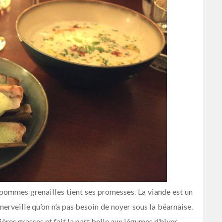
et pommes grenailles tient ses promesses. La viande est un
 merveille qu’on n’a pas besoin de noyer sous la béarnaise.
ères grasses et fait la part belle aux légumes d’hiver.