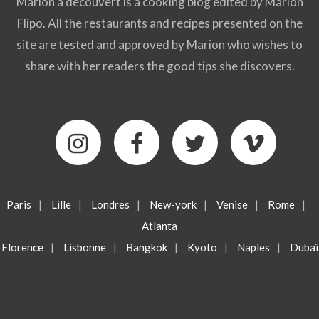
Marion a découvert is a cooking blog edited by Marion
Flipo. All the restaurants and recipes presented on the
site are tested and approved by Marion who wishes to
share with her readers the good tips she discovers.
Paris
|
Lille
|
Londres
|
New-york
|
Venise
|
Rome
|
Atlanta
Florence
|
Lisbonne
|
Bangkok
|
Kyoto
|
Naples
|
Dubaï