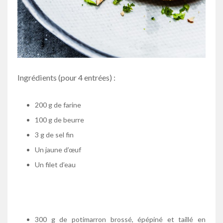
Ingrédients (pour 4 entrées) :
200 g de farine
100 g de beurre
3 g de sel fin
Un jaune d’œuf
Un filet d’eau
300 g de potimarron brossé, épépiné et taillé en