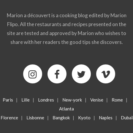
Marion a découvert is a cooking blog edited by Marion
Flipo. All the restaurants and recipes presented on the
site are tested and approved by Marion who wishes to
share with her readers the good tips she discovers.
Paris
|
Lille
|
Londres
|
New-york
|
Venise
|
Rome
|
Atlanta
Florence
|
Lisbonne
|
Bangkok
|
Kyoto
|
Naples
|
Dubaï