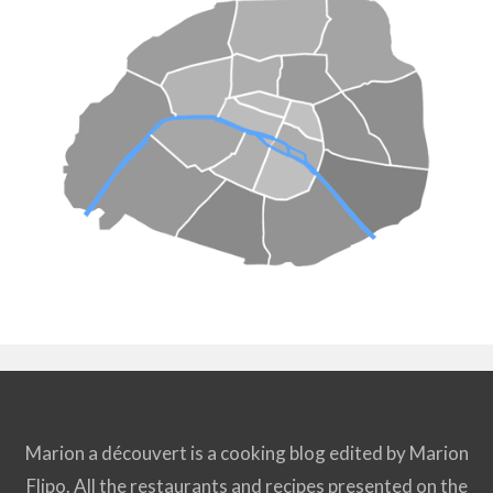
Marion a découvert is a cooking blog edited by Marion
Flipo. All the restaurants and recipes presented on the