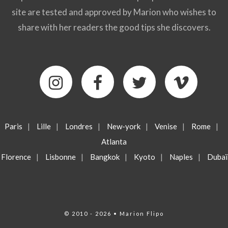
site are tested and approved by Marion who wishes to
share with her readers the good tips she discovers.
Paris
|
Lille
|
Londres
|
New-york
|
Venise
|
Rome
|
Atlanta
Florence
|
Lisbonne
|
Bangkok
|
Kyoto
|
Naples
|
Dubaï
© 2010 - 2026 • Marion Flipo