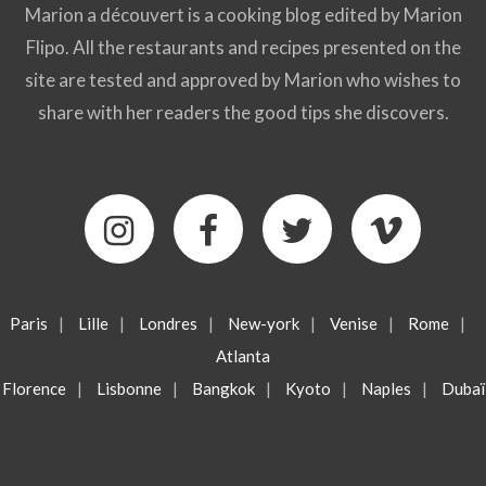
Marion a découvert is a cooking blog edited by Marion
Flipo. All the restaurants and recipes presented on the
site are tested and approved by Marion who wishes to
share with her readers the good tips she discovers.
Paris
|
Lille
|
Londres
|
New-york
|
Venise
|
Rome
|
Atlanta
Florence
|
Lisbonne
|
Bangkok
|
Kyoto
|
Naples
|
Dubaï