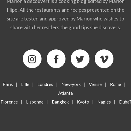
Marion a découvert is a cooking blog edited by Marion
Flipo. All the restaurants and recipes presented on the
site are tested and approved by Marion who wishes to
share with her readers the good tips she discovers.
Paris
|
Lille
|
Londres
|
New-york
|
Venise
|
Rome
|
Atlanta
Florence
|
Lisbonne
|
Bangkok
|
Kyoto
|
Naples
|
Dubaï