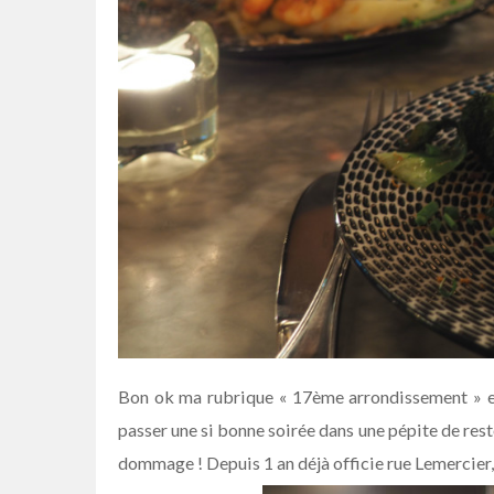
Bon ok ma rubrique « 17ème arrondissement » est
passer une si bonne soirée dans une pépite de rest
dommage ! Depuis 1 an déjà officie rue Lemercier,