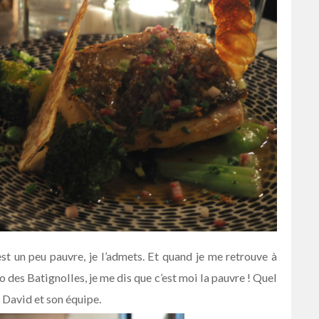
 un peu pauvre, je l’admets. Et quand je me retrouve à
o des Batignolles, je me dis que c’est moi la pauvre ! Quel
 David et son équipe.