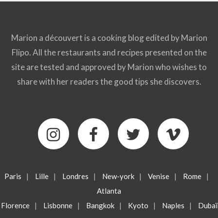
Marion a découvert is a cooking blog edited by Marion
Flipo. All the restaurants and recipes presented on the
site are tested and approved by Marion who wishes to
share with her readers the good tips she discovers.
Paris
|
Lille
|
Londres
|
New-york
|
Venise
|
Rome
|
Atlanta
Florence
|
Lisbonne
|
Bangkok
|
Kyoto
|
Naples
|
Dubaï