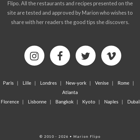
Flipo. All the restaurants and recipes presented on the
site are tested and approved by Marion who wishes to
share with her readers the good tips she discovers.
Paris
|
Lille
|
Londres
|
New-york
|
Venise
|
Rome
|
Atlanta
Florence
|
Lisbonne
|
Bangkok
|
Kyoto
|
Naples
|
Dubaï
© 2010 - 2026 • Marion Flipo