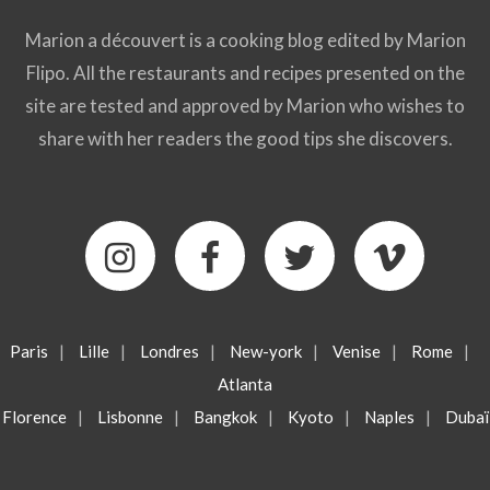
Marion a découvert is a cooking blog edited by Marion
Flipo. All the restaurants and recipes presented on the
site are tested and approved by Marion who wishes to
share with her readers the good tips she discovers.
Paris
|
Lille
|
Londres
|
New-york
|
Venise
|
Rome
|
Atlanta
Florence
|
Lisbonne
|
Bangkok
|
Kyoto
|
Naples
|
Dubaï