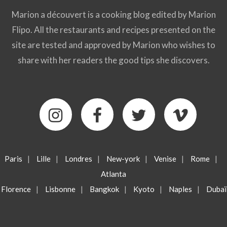
Marion a découvert is a cooking blog edited by Marion
Flipo. All the restaurants and recipes presented on the
site are tested and approved by Marion who wishes to
share with her readers the good tips she discovers.
Paris
|
Lille
|
Londres
|
New-york
|
Venise
|
Rome
|
Atlanta
Florence
|
Lisbonne
|
Bangkok
|
Kyoto
|
Naples
|
Dubaï