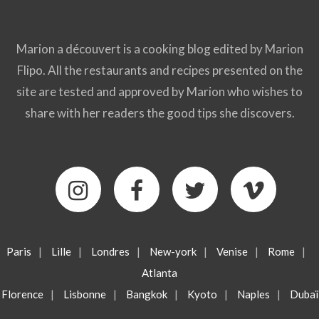
Marion a découvert is a cooking blog edited by Marion
Flipo. All the restaurants and recipes presented on the
site are tested and approved by Marion who wishes to
share with her readers the good tips she discovers.
Paris
|
Lille
|
Londres
|
New-york
|
Venise
|
Rome
|
Atlanta
Florence
|
Lisbonne
|
Bangkok
|
Kyoto
|
Naples
|
Dubaï