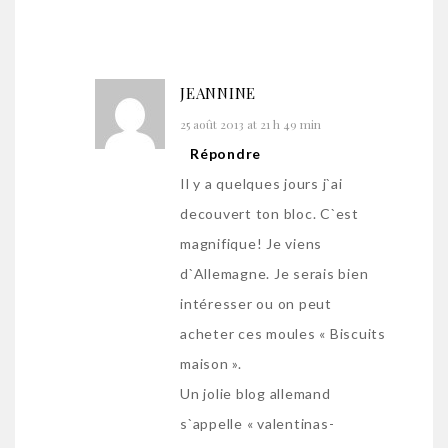
JEANNINE
25 août 2013 at 21 h 49 min
Répondre
Il y a quelques jours j`ai
decouvert ton bloc. C`est
magnifique! Je viens
d`Allemagne. Je serais bien
intéresser ou on peut
acheter ces moules « Biscuits
maison ».
Un jolie blog allemand
s`appelle « valentinas-