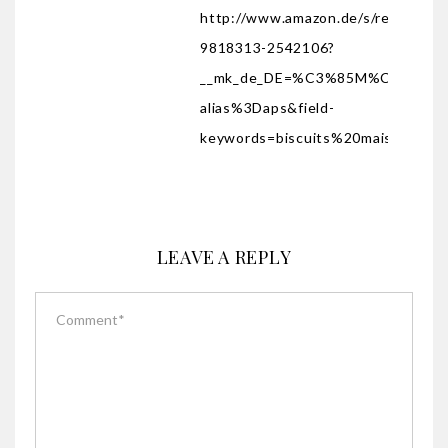
http://www.amazon.de/s/ref=nb_sb
9818313-2542106?
__mk_de_DE=%C3%85M%C3%85Z%
alias%3Daps&field-
keywords=biscuits%20maison&spr
LEAVE A REPLY