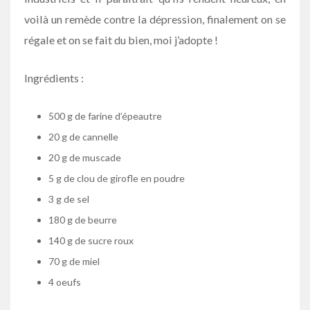
voilà un remède contre la dépression, finalement on se
régale et on se fait du bien, moi j’adopte !
Ingrédients :
500 g de farine d’épeautre
20 g de cannelle
20 g de muscade
5 g de clou de girofle en poudre
3 g de sel
180 g de beurre
140 g de sucre roux
70 g de miel
4 oeufs