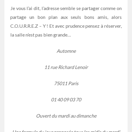
Je vous l’ai dit, l’adresse semble se partager comme on
partage un bon plan aux seuls bons amis, alors
C.O.U.R.R.E.Z – Y ! Et avec prudence pensez à réserver,
la salle n’est pas bien grande…
Automne
11 rue Richard Lenoir
75011 Paris
01 40 09 03 70
Ouvert du mardi au dimanche
Une formule du jour proposée tous les midis du mardi