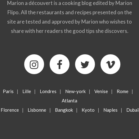
Marion a découvert is a cooking blog edited by Marion
Flipo. All the restaurants and recipes presented on the
site are tested and approved by Marion who wishes to
share with her readers the good tips she discovers.
Paris
|
Lille
|
Londres
|
New-york
|
Venise
|
Rome
|
Atlanta
Florence
|
Lisbonne
|
Bangkok
|
Kyoto
|
Naples
|
Dubaï