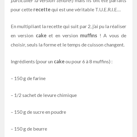
particulier la version tendre
!) mais ils ont été parfaits
pour cette
recette
qui est une véritable T.U.E.R.I.E…
En multipliant la recette qui suit par 2, j’ai pu la réaliser
en version
cake
et en version
muffins
! A vous de
choisir, seuls la forme et le temps de cuisson changent.
Ingrédients (pour un
cake
ou pour 6 à 8 muffins) :
– 150 g de farine
– 1/2 sachet de levure chimique
– 150 g de sucre en poudre
– 150 g de beurre