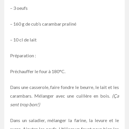
– 3 oeufs
– 160 g de cub’s carambar praliné
– 10 cl de lait
Préparation :
Préchauffer le four à 180°C.
Dans une casserole, faire fondre le beurre, le lait et les
carambars. Mélanger avec une cuillère en bois.
(Ça
sent trop bon!)
Dans un saladier, mélanger la farine, la levure et le
sucre. Ajouter les oeufs. Utiliser un fouet pour bien les