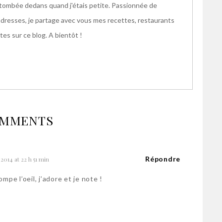
s tombée dedans quand j'étais petite. Passionnée de
adresses, je partage avec vous mes recettes, restaurants
es sur ce blog. A bientôt !
OMMENTS
Répondre
014 at 22 h 51 min
mpe l’oeil, j’adore et je note !