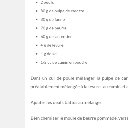
2 oeufs
80 g de pulpe de carotte
80 g de farine
70 g de beurre
60 g de lait entier
4 g de levure
4 g de sel
1/2 cc de cumin en poudre
Dans un cul de poule mélanger la pulpe de carot
préalablement mélangée à la levure , au cumin et a
Ajouter les oeufs battus au mélange.
Bien chemiser le moule de beurre pommade, verser