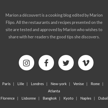
Marion a découvert is a cooking blog edited by Marion
Flipo. All the restaurants and recipes presented on the
site are tested and approved by Marion who wishes to
share with her readers the good tips she discovers.
Paris
|
Lille
|
Londres
|
New-york
|
Venise
|
Rome
|
Atlanta
Florence
|
Lisbonne
|
Bangkok
|
Kyoto
|
Naples
|
Dubaï