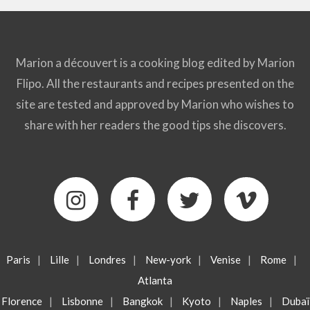
Marion a découvert is a cooking blog edited by Marion
Flipo. All the restaurants and recipes presented on the
site are tested and approved by Marion who wishes to
share with her readers the good tips she discovers.
Paris
|
Lille
|
Londres
|
New-york
|
Venise
|
Rome
|
Atlanta
Florence
|
Lisbonne
|
Bangkok
|
Kyoto
|
Naples
|
Dubaï