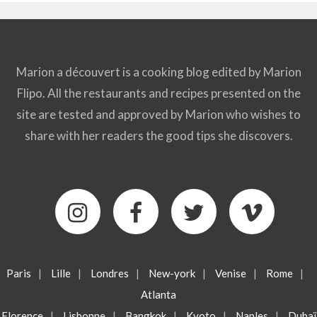
Marion a découvert is a cooking blog edited by Marion
Flipo. All the restaurants and recipes presented on the
site are tested and approved by Marion who wishes to
share with her readers the good tips she discovers.
Paris
|
Lille
|
Londres
|
New-york
|
Venise
|
Rome
|
Atlanta
Florence
|
Lisbonne
|
Bangkok
|
Kyoto
|
Naples
|
Dubaï