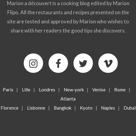
Marion a découvert is a cooking blog edited by Marion
Flipo. All the restaurants and recipes presented on the
site are tested and approved by Marion who wishes to
share with her readers the good tips she discovers.
Paris
|
Lille
|
Londres
|
New-york
|
Venise
|
Rome
|
Atlanta
Florence
|
Lisbonne
|
Bangkok
|
Kyoto
|
Naples
|
Dubaï